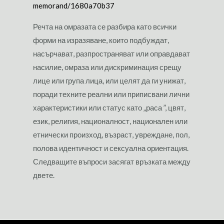
memorand/1680a70b37
Речта на омразата се разбира като всички
форми на изразяване, които подбуждат,
насърчават, разпространяват или оправдават
насилие, омраза или дискриминация срещу
лице или група лица, или целят да ги унижат,
поради техните реални или приписвани лични
характеристики или статус като „раса ”, цвят,
език, религия, националност, национален или
етнически произход, възраст, увреждане, пол,
полова идентичност и сексуална ориентация.
Следващите въпроси засягат връзката между
двете.