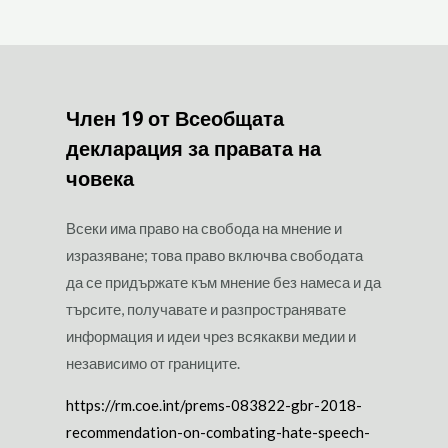
Член 19 от Всеобщата
декларация за правата на
човека
Всеки има право на свобода на мнение и
изразяване; това право включва свободата
да се придържате към мнение без намеса и да
търсите, получавате и разпространявате
информация и идеи чрез всякакви медии и
независимо от границите.
https://rm.coe.int/prems-083822-gbr-2018-
recommendation-on-combating-hate-speech-