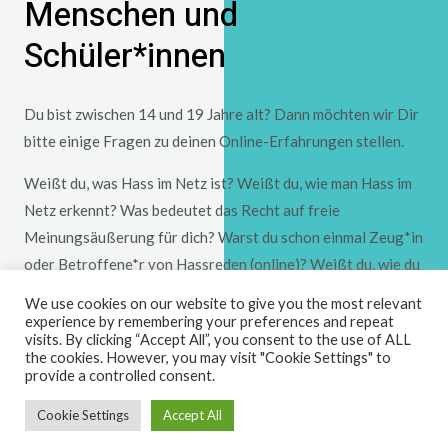
Menschen und
Schüler*innen
Du bist zwischen 14 und 19 Jahre alt? Dann möchten wir Dir
bitte einige Fragen zu deinen Online-Erfahrungen stellen.
Weißt du, was Hass im Netz ist? Weißt du, wie man Hass im
Netz erkennt? Was bedeutet das Recht auf freie
Meinungsäußerung für dich? Warst du schon einmal Zeug*in
oder Betroffene*r von Hassreden (online)? Weißt du, wie du
auf Hass im Netz reagieren kannst und wo du Hilfe holen
We use cookies on our website to give you the most relevant
kannst?
experience by remembering your preferences and repeat
visits. By clicking “Accept All”, you consent to the use of ALL
the cookies. However, you may visit "Cookie Settings" to
Das LEAD-Online-Projekt möchte jungen Menschen dabei
provide a controlled consent.
helfen, besser zu verstehen, was Hass im Netz ist und wie
man Online-Hass(rede) erkennen und bekämpfen kann. Aber
Cookie Settings
Accept All
zuerst möchten wir deine Meinungen dazu und deine