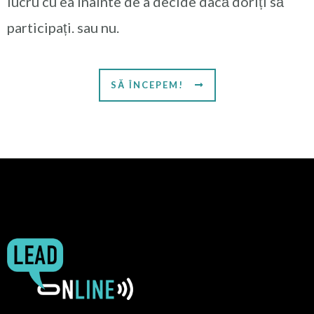
lucru cu ea înainte de a decide dacă doriți să
participați. sau nu.
SĂ ÎNCEPEM!